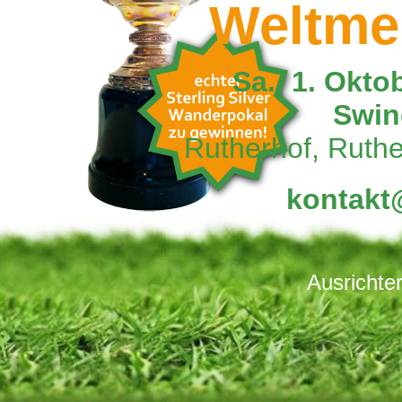
Weltmei
Sa., 1. Okto
Swin
Rutherhof, Ruth
kontakt
Ausrichter